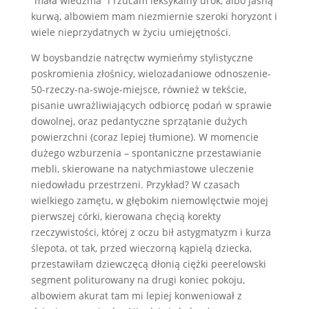
“mała wiedźma” i rzucam leksykalny urok, albo jasną
kurwą, albowiem mam niezmiernie szeroki horyzont i
wiele nieprzydatnych w życiu umiejętności.
W boysbandzie natręctw wymieńmy stylistyczne
poskromienia złośnicy, wielozadaniowe odnoszenie-
50-rzeczy-na-swoje-miejsce, również w tekście,
pisanie uwrażliwiających odbiorcę podań w sprawie
dowolnej, oraz pedantyczne sprzątanie dużych
powierzchni (coraz lepiej tłumione). W momencie
dużego wzburzenia – spontaniczne przestawianie
mebli, skierowane na natychmiastowe uleczenie
niedowładu przestrzeni. Przykład? W czasach
wielkiego zamętu, w głębokim niemowlęctwie mojej
pierwszej córki, kierowana chęcią korekty
rzeczywistości, której z oczu bił astygmatyzm i kurza
ślepota, ot tak, przed wieczorną kąpielą dziecka,
przestawiłam dziewczęcą dłonią ciężki peerelowski
segment politurowany na drugi koniec pokoju,
albowiem akurat tam mi lepiej konweniował z