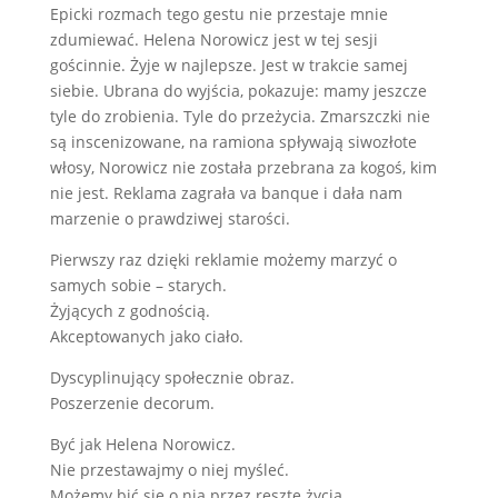
Epicki rozmach tego gestu nie przestaje mnie
zdumiewać. Helena Norowicz jest w tej sesji
gościnnie. Żyje w najlepsze. Jest w trakcie samej
siebie. Ubrana do wyjścia, pokazuje: mamy jeszcze
tyle do zrobienia. Tyle do przeżycia. Zmarszczki nie
są inscenizowane, na ramiona spływają siwozłote
włosy, Norowicz nie została przebrana za kogoś, kim
nie jest. Reklama zagrała va banque i dała nam
marzenie o prawdziwej starości.
Pierwszy raz dzięki reklamie możemy marzyć o
samych sobie – starych.
Żyjących z godnością.
Akceptowanych jako ciało.
Dyscyplinujący społecznie obraz.
Poszerzenie decorum.
Być jak Helena Norowicz.
Nie przestawajmy o niej myśleć.
Możemy bić się o nią przez resztę życia.