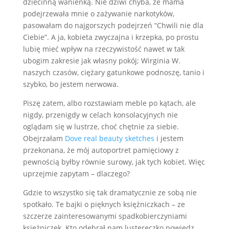
dziecinną wanienką. Nie dziwi chyba, że mama
podejrzewała mnie o zażywanie narkotyków,
pasowałam do najgorszych podejrzeń “Chwili nie dla
Ciebie”. A ja, kobieta zwyczajna i krzepka, po prostu
lubię mieć wpływ na rzeczywistość nawet w tak
ubogim zakresie jak własny pokój; Wirginia W.
naszych czasów, ciężary gatunkowe podnoszę, tanio i
szybko, bo jestem nerwowa.
Piszę zatem, albo rozstawiam meble po kątach, ale
nigdy, przenigdy w celach konsolacyjnych nie
oglądam się w lustrze, choć chętnie za siebie.
Obejrzałam
Dove real beauty sketches
i jestem
przekonana, że mój autoportret pamięciowy z
pewnością byłby równie surowy, jak tych kobiet. Więc
uprzejmie zapytam – dlaczego?
Gdzie to wszystko się tak dramatycznie ze sobą nie
spotkało. Te bajki o pięknych księżniczkach – ze
szczerze zainteresowanymi spadkobierczyniami
księżniczek. Kto odebrał nam lustereczko powiedz