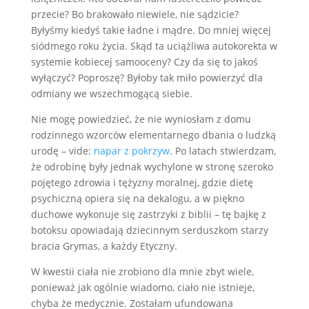
przecie? Bo brakowało niewiele, nie sądzicie?
Byłyśmy kiedyś takie ładne i mądre. Do mniej więcej
siódmego roku życia. Skąd ta uciążliwa autokorekta w
systemie kobiecej samooceny? Czy da się to jakoś
wyłączyć? Poproszę? Byłoby tak miło powierzyć dla
odmiany we wszechmogącą siebie.
Nie mogę powiedzieć, że nie wyniosłam z domu
rodzinnego wzorców elementarnego dbania o ludzką
urodę – vide:
napar z pokrzyw
. Po latach stwierdzam,
że odrobinę były jednak wychylone w stronę szeroko
pojętego zdrowia i tężyzny moralnej, gdzie dietę
psychiczną opiera się na dekalogu, a w piękno
duchowe wykonuje się zastrzyki z biblii – tę bajkę z
botoksu opowiadają dziecinnym serduszkom starzy
bracia Grymas, a każdy Etyczny.
W kwestii ciała nie zrobiono dla mnie zbyt wiele,
ponieważ jak ogólnie wiadomo, ciało nie istnieje,
chyba że medycznie. Zostałam ufundowana