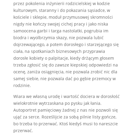
przez pokolenia inżynierii rodzicielskiej w kodzie
kulturowym, staranny i do pokazania sąsiadce, w
kościele i sklepie, moduł przymusowej skromności
nigdy nie kończy swojej cichej pracy i jako niska
samoocena garbi i targa nastolatki, pogrubia im
biodra i wyolbrzymia skazy, nie pozwala lubić
dojrzewającego, a potem dorosłego i starzejącego się
ciała, na spotkaniach biznesowych przyprawia
dorosłe kobiety o palpitacje, kiedy drżącym głosem
trzeba zgłosić się do zawsze kiepskiej odpowiedzi na
ocenę, zaniża osiągnięcia, nie pozwala zrobić nic dla
samej siebie, nie pozwala dać po gębie przemocy w
rodzinie.
Wiara we własną urodę i wartość dociera w dorosłość
wielokrotnie wytrzaskana po pysku jak łania.
Autoportret pamięciowy żadnej z nas nie pozwoli się
ująć za serce. Roześlijcie za sobą pilnie listy gończe,
bo trzeba to przerwać. Ktoś kiedyś musi to nareszcie
przerwać.