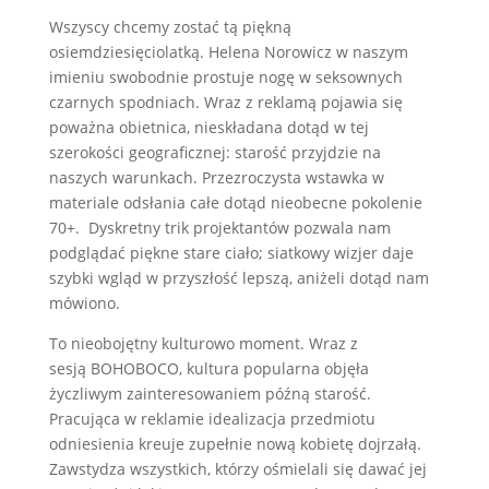
Wszyscy chcemy zostać tą piękną
osiemdziesięciolatką. Helena Norowicz w naszym
imieniu swobodnie prostuje nogę w seksownych
czarnych spodniach. Wraz z reklamą pojawia się
poważna obietnica, nieskładana dotąd w tej
szerokości geograficznej: starość przyjdzie na
naszych warunkach. Przezroczysta wstawka w
materiale odsłania całe dotąd nieobecne pokolenie
70+. Dyskretny trik projektantów pozwala nam
podglądać piękne stare ciało; siatkowy wizjer daje
szybki wgląd w przyszłość lepszą, aniżeli dotąd nam
mówiono.
To nieobojętny kulturowo moment. Wraz z
sesją BOHOBOCO, kultura popularna objęła
życzliwym zainteresowaniem późną starość.
Pracująca w reklamie idealizacja przedmiotu
odniesienia kreuje zupełnie nową kobietę dojrzałą.
Zawstydza wszystkich, którzy ośmielali się dawać jej