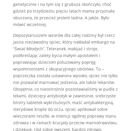
genetycznie i na tym się z grubsza skończyło, choć
gdzieś po trzydziestu pięciu latach mama przyznała
oburzona, że przecież jestem ładna. A jakże. Było
mówić wcześniej.
Depozytariuszem wzorów dla całej rodziny był rzecz
jasna niezawodny ojciec, który nakładał embargo na
“Świat Młodych”, Teleranek, makijaż i stroje,
podkreślając zalety bycia małym apostołem i
poprawiając dzieciom poluzowany popręg
wspomnieniami z okupacyjnego ubóstwa. Tu –
poprzeczka została ustawiona wysoko, ojciec nie tylko
nie pozwalał marnować jedzenia, ale także lekarstw.
Obojętnie, co nieostrożnie pozostawialiśmy w pudle z
lekami, dziecięcy antybiotyk w zawiesinie, srebrzyste
blistry tabletek wykrztuśnych, maść antybakteryjną,
sterydowe krople do oczu, ojciec aplikował sobie
wieczorami resztki, w intencji ogólnej poprawy stanu
zdrowia i w ramach krucjaty przeciw marnotrawstwu.
I dziękuję, rósł sobie owszem, bardzo zdrowo,