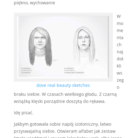
piękno
,
wychowanie
W
mo
me
nta
ch
naj
dot
kli
ws
zeg
dove real beauty sketches
o
braku siebie. W czasach wielkiego głodu. Z czarną
wstążką klęski porządnie doszytą do rękawa.
Idę pisać.
Jakbym gotowała sobie napój izotoniczny, łatwo
przyswajalną siebie. Otwieram alfabet jak zestaw