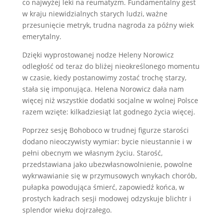
co najwyżej leki na reumatyzm. Fundamentalny gest
w kraju niewidzialnych starych ludzi, ważne
przesunięcie metryk, trudna nagroda za późny wiek
emerytalny.
Dzięki wyprostowanej nodze Heleny Norowicz
odległość od teraz do bliżej nieokreślonego momentu
w czasie, kiedy postanowimy zostać trochę starzy,
stała się imponująca. Helena Norowicz dała nam
więcej niż wszystkie dodatki socjalne w wolnej Polsce
razem wzięte: kilkadziesiąt lat godnego życia więcej.
Poprzez sesję Bohoboco w trudnej figurze starości
dodano nieoczywisty wymiar: bycie nieustannie i w
pełni obecnym we własnym życiu. Starość,
przedstawiana jako ubezwłasnowolnienie, powolne
wykrwawianie się w przymusowych wnykach chorób,
pułapka powodująca śmierć, zapowiedź końca, w
prostych kadrach sesji modowej odzyskuje blichtr i
splendor wieku dojrzałego.