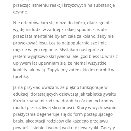
przecząc istnieniu reakcji krzyżowych na substancje
czynne.
Nie orientowałam się może do końca, dlaczego nie
wyjdę na ludzi w żadnej krótkiej spódniczce, ale
przez lata mentalnie byłam cała za kolano, żeby nie
prowokować losu. Los to najpopularniejsze imię
męskie w tym regionie. Myślałam następnie że
jestem wyjątkowo skrzywiona, ale, god bless U, wraz z
upływem lat upewniam się, że niemal wszystkie
kobiety tak mają. Zapytajmy zatem, kto im narobił w
torebkę.
Ja na przykład uważam, że piękno funkcjonuje w
edukacji dorastających dziewcząt jak tabletka gwałtu.
Każda znana mi rodzina dorobiła córkom ochronny
moduł przeraźliwej skromności. Który w wychowaniu
praktycznie degeneruje się do form postępującego
braku akceptacji rodziców dla każdego przejawu
pewności siebie i wolnej woli u dziewczynki. Zaszyty