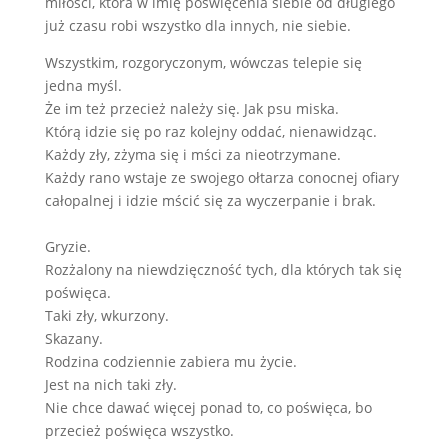
miłości, która w imię poświęcenia siebie od długiego
już czasu robi wszystko dla innych, nie siebie.
Wszystkim, rozgoryczonym, wówczas telepie się
jedna myśl.
Że im też przecież należy się. Jak psu miska.
Którą idzie się po raz kolejny oddać, nienawidząc.
Każdy zły, zżyma się i mści za nieotrzymane.
Każdy rano wstaje ze swojego ołtarza conocnej ofiary
całopalnej i idzie mścić się za wyczerpanie i brak.
Gryzie.
Rozżalony na niewdzięczność tych, dla których tak się
poświęca.
Taki zły, wkurzony.
Skazany.
Rodzina codziennie zabiera mu życie.
Jest na nich taki zły.
Nie chce dawać więcej ponad to, co poświęca, bo
przecież poświęca wszystko.