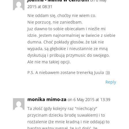
2015 at 08:31
Nie oddam się, choćby nie wiem co.
Nie porzucę, nie zaniedbam.
Juz dawno to sobie obiecałam i nieźle mi
idzie. Jestem najnormalniej w świecie z siebie
dumna. Choć pokłady głosów, że tak nie
wypada, są głębokie i nieustannie ze mną
dyskutują i próbują przymusic do swojego.
Ale nie ma takiej opcji.
P.S. A niebawem zostane trenerką Juula :)))
Reply
monika mimo-za
on 6 May 2015 at 13:39
Ta złość (gdy kolejny raz "niechcący"
przycinam dziecku brodę suwakiem) i to
rozżalenie (że mnie kradną i nie oddają) to
bardzo ważny sygnał, że już dość, że