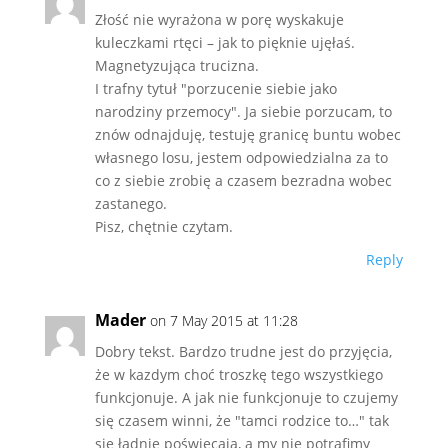
Złość nie wyrażona w porę wyskakuje
kuleczkami rtęci – jak to pięknie ujęłaś.
Magnetyzująca trucizna.
I trafny tytuł "porzucenie siebie jako
narodziny przemocy". Ja siebie porzucam, to
znów odnajduję, testuję granicę buntu wobec
własnego losu, jestem odpowiedzialna za to
co z siebie zrobię a czasem bezradna wobec
zastanego.
Pisz, chętnie czytam.
Reply
Mader
on 7 May 2015 at 11:28
Dobry tekst. Bardzo trudne jest do przyjęcia,
że w kazdym choć troszkę tego wszystkiego
funkcjonuje. A jak nie funkcjonuje to czujemy
się czasem winni, że "tamci rodzice to…" tak
się ładnie poświęcają, a my nie potrafimy