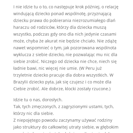
I nie idzie tu o to, co następuje krok później, o relację
windującą dziecko ponad wspólnotę, przyznającą
dziecku prawa do pobierania niezrozumiałego dlań
haraczu od rodziców, którzy dla dziecka muszą
wszystko, podczas gdy ono dla nich jedynie czasami
może, chyba że akurat nie będzie chciało. Nie zdążę
nawet wspomnieć o tym, jak pozorowana wspólnota
wyklucza z siebie dziecko, nie pozwalając mu nic dla
siebie zrobić. Niczego od dziecka nie chce, niech się
ładnie bawi, nic więcej nie umie. (W Peru już
trzyletnie dziecko pracuje dla dobra wszystkich. W
Brazylii dziecko pyta, jak się czujesz i co może dla
Ciebie zrobić. Ale dobrze, klocki zostały rzucone.)
Idzie tu o nas, dorosłych.
Tak, tych zmęczonych, z zagryzionymi ustami, tych,
którzy nic dla siebie.
Z niepojętego powodu zaczynamy używać rodziny
jako struktury do całkowitej utraty siebie, w głębokim