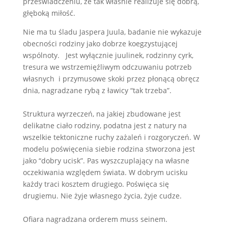
przeświadczeniu, że tak właśnie realizuje się dobrą,
głęboką miłość.
Nie ma tu śladu Jaspera Juula, badanie nie wykazuje
obecności rodziny jako dobrze koegzystującej
wspólnoty. Jest wyłącznie juulinek, rodzinny cyrk,
tresura we wstrzemięźliwym odczuwaniu potrzeb
własnych i przymusowe skoki przez płonącą obręcz
dnia, nagradzane rybą z ławicy “tak trzeba”.
Struktura wyrzeczeń, na jakiej zbudowane jest
delikatne ciało rodziny, podatna jest z natury na
wszelkie tektoniczne ruchy zażaleń i rozgoryczeń. W
modelu poświęcenia siebie rodzina stworzona jest
jako “dobry ucisk”. Pas wyszczuplający na własne
oczekiwania względem świata. W dobrym ucisku
każdy traci kosztem drugiego. Poświęca się
drugiemu. Nie żyje własnego życia, żyje cudze.
Ofiara nagradzana orderem muss seinem.