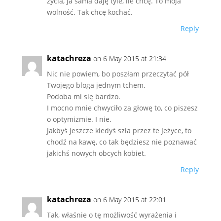
życia, ja sama daję tyle, ile chcę. To moja
wolność. Tak chcę kochać.
Reply
katachreza
on 6 May 2015 at 21:34
Nic nie powiem, bo poszłam przeczytać pół
Twojego bloga jednym tchem.
Podoba mi się bardzo.
I mocno mnie chwyciło za głowę to, co piszesz
o optymizmie. I nie.
Jakbyś jeszcze kiedyś szła przez te Jeżyce, to
chodź na kawę, co tak będziesz nie poznawać
jakichś nowych obcych kobiet.
Reply
katachreza
on 6 May 2015 at 22:01
Tak, właśnie o tę możliwość wyrażenia i