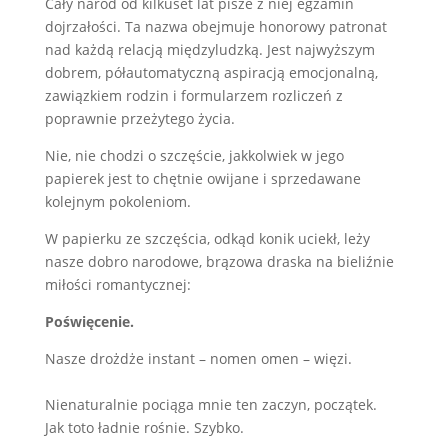
Cały naród od kilkuset lat pisze z niej egzamin
dojrzałości. Ta nazwa obejmuje honorowy patronat
nad każdą relacją międzyludzką. Jest najwyższym
dobrem, półautomatyczną aspiracją emocjonalną,
zawiązkiem rodzin i formularzem rozliczeń z
poprawnie przeżytego życia.
Nie, nie chodzi o szczęście, jakkolwiek w jego
papierek jest to chętnie owijane i sprzedawane
kolejnym pokoleniom.
W papierku ze szczęścia, odkąd konik uciekł, leży
nasze dobro narodowe, brązowa draska na bieliźnie
miłości romantycznej:
Poświęcenie.
Nasze drożdże instant – nomen omen – więzi.
Nienaturalnie pociąga mnie ten zaczyn, początek.
Jak toto ładnie rośnie. Szybko.