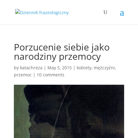
Porzucenie siebie jako
narodziny przemocy
by
katachreza
|
May 5, 2015
|
kobiety
,
mężczyźni
,
przemoc
|
10 comments