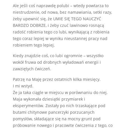
Ale jeśli coś naprawdę polubi – wtedy powtarza to
niestrudzenie, od nowa, bez namawiania, setki razy,
żeby upewnić się, że UMIE SIĘ TEGO NAUCZYĆ
BARDZO DOBRZE, i żeby czuć lawinowo rosnącą
radość robienia tego co lubi, wynikającą z robienia
tego coraz lepiej w wyniku nieustannej pracy nad
robieniem tego lepiej.
Kiedy znajdzie coś, co lubi ogromnie – wszystko
wokół fruwa od drobnych wyładowań energii i
zawziętych ćwiczeń.
Patrzę na Maję przez ostatnich kilka miesięcy.
I mi wstyd.
Że ja taka ciągle w miejscu w porównaniu do niej.
Maja wykonała dziesiątki przymiarek i
eksperymentów. Zostały po nich trzaskające pod
butami chitynowe pancerzyki porzucanych
pomysłów, składające się na mocny grunt pod
próbowanie nowego i pracowite ćwiczenia z tego, co