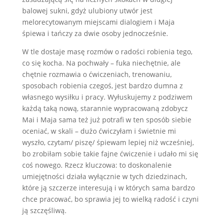
balowej sukni, gdyż ulubiony utwór jest
melorecytowanym miejscami dialogiem i Maja
śpiewa i tańczy za dwie osoby jednocześnie.
W tle dostaje masę rozmów o radości robienia tego,
co się kocha. Na pochwały – fuka niechętnie, ale
chętnie rozmawia o ćwiczeniach, trenowaniu,
sposobach robienia czegoś, jest bardzo dumna z
własnego wysiłku i pracy. Wyłuskujemy z podziwem
każdą taką nową, starannie wypracowaną zdobycz
Mai i Maja sama też już potrafi w ten sposób siebie
oceniać, w skali – dużo ćwiczyłam i świetnie mi
wyszło, czytam/ piszę/ śpiewam lepiej niż wcześniej,
bo zrobiłam sobie takie fajne ćwiczenie i udało mi się
coś nowego. Rzecz kluczowa: to doskonalenie
umiejętności działa wyłącznie w tych dziedzinach,
które ją szczerze interesują i w których sama bardzo
chce pracować, bo sprawia jej to wielką radość i czyni
ją szczęśliwą.