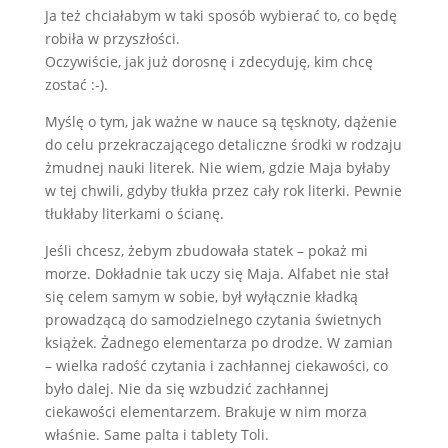
Ja też chciałabym w taki sposób wybierać to, co będę
robiła w przyszłości.
Oczywiście, jak już dorosnę i zdecyduję, kim chcę
zostać :-).
Myślę o tym, jak ważne w nauce są tęsknoty, dążenie
do celu przekraczającego detaliczne środki w rodzaju
żmudnej nauki literek. Nie wiem, gdzie Maja byłaby
w tej chwili, gdyby tłukła przez cały rok literki. Pewnie
tłukłaby literkami o ścianę.
Jeśli chcesz, żebym zbudowała statek – pokaż mi
morze. Dokładnie tak uczy się Maja. Alfabet nie stał
się celem samym w sobie, był wyłącznie kładką
prowadzącą do samodzielnego czytania świetnych
książek. Żadnego elementarza po drodze. W zamian
– wielka radość czytania i zachłannej ciekawości, co
było dalej. Nie da się wzbudzić zachłannej
ciekawości elementarzem. Brakuje w nim morza
właśnie. Same palta i tablety Toli.