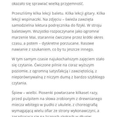
okazało się sprawiać wielką przyjemność.
Przeszliśmy kilka lekcji baletu. Kilka lekcji gitary. Kilka
lekcji wspinaczki. Na zdjęciu – świeża zawzięta
samodzielna lektura podręcznika do fizyki. W stroju
baletowym. Wszystko rozpoczynane jako ogromne
marzenie Mai, starannie ćwiczone przez krótki okres
czasu, a potem – dyskretne porzucane. Rasowe
nawianie z szukaniem, co by tu jeszcze innego.
W tym samym czasie najukochańszym zajęciem stało
się czytanie. Ćwiczone pilnie na coraz wyższym
poziomie, z ogromną satysfakcją i zawziętością, z
nieporównywalną z niczym dumą z bardzo szybkiego
czytania.
Śpiew – wielbi. Piosenki powtarzane kilkaset razy,
przed pulpitem na słowa zrobionym z drewnianego
miecza wbitego w pudło z ukulele, z choreografią
wymagającą wielu ofiar ze strony wykonawczyni, a
zasadzającą się na licznych skokach w długiej