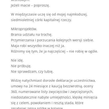
Jeżeli macie – poproszę.
W międzyczasie uczę się od mojej najmłodszej,
siedmioletniej córki kapitalnej rzeczy.
Mikroprojektów.
Brania udziału na trochę.
Przymierzania i porzucania kolejnych wersji siebie.
Maja robi wszystko inaczej niż ja.
Różnimy się tym, że ja najczęściej – nie robię w ogóle.
Nie idę.
Nie próbuję.
Nie sprawdzam, czy lubię.
Widzę natychmiast dorosłe deklaracje uczestnictwa,
umowy na 24 miesiące z kaucją bezzwrotną, oceny
360, numerowane listy zwycięzców i zwyciężonych,
niedostatecznie nabyte umiejętności, klęskę minięcia
się z celem, powołaniem i resztą stada, które
zgrabniej zgina nóżkę w kolanie.