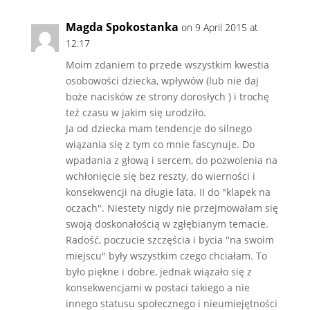
Magda Spokostanka
on 9 April 2015 at
12:17
Moim zdaniem to przede wszystkim kwestia
osobowości dziecka, wpływów (lub nie daj
boże nacisków ze strony dorosłych ) i trochę
też czasu w jakim się urodziło.
Ja od dziecka mam tendencje do silnego
wiązania się z tym co mnie fascynuje. Do
wpadania z głową i sercem, do pozwolenia na
wchłonięcie się bez reszty, do wierności i
konsekwencji na długie lata. II do "klapek na
oczach". Niestety nigdy nie przejmowałam się
swoją doskonałością w zgłębianym temacie.
Radość, poczucie szczęścia i bycia "na swoim
miejscu" były wszystkim czego chciałam. To
było piękne i dobre, jednak wiązało się z
konsekwencjami w postaci takiego a nie
innego statusu społecznego i nieumiejętności