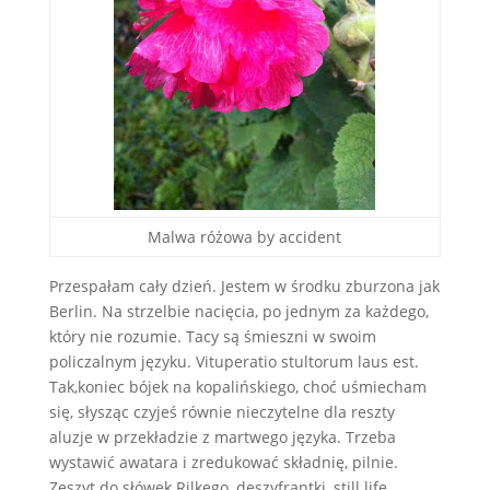
Malwa różowa by accident
Przespałam cały dzień. Jestem w środku zburzona jak
Berlin. Na strzelbie nacięcia, po jednym za każdego,
który nie rozumie. Tacy są śmieszni w swoim
policzalnym języku. Vituperatio stultorum laus est.
Tak,koniec bójek na kopalińskiego, choć uśmiecham
się, słysząc czyjeś równie nieczytelne dla reszty
aluzje w przekładzie z martwego języka. Trzeba
wystawić awatara i zredukować składnię, pilnie.
Zeszyt do słówek Rilkego, deszyfrantki, still life,